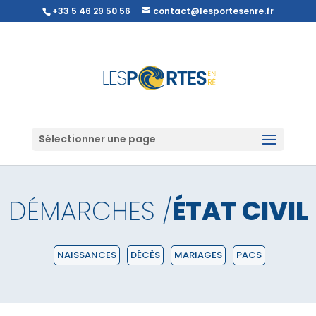
+33 5 46 29 50 56
contact@lesportesenre.fr
Sélectionner une page
DÉMARCHES /
ÉTAT CIVIL
NAISSANCES
DÉCÈS
MARIAGES
PACS