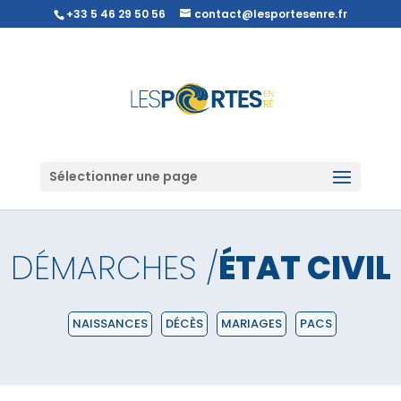
+33 5 46 29 50 56
contact@lesportesenre.fr
Sélectionner une page
DÉMARCHES /
ÉTAT CIVIL
NAISSANCES
DÉCÈS
MARIAGES
PACS