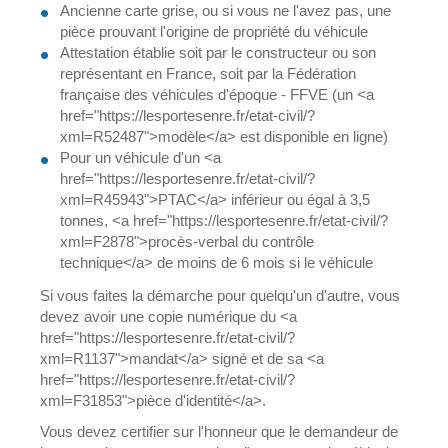
Ancienne carte grise, ou si vous ne l'avez pas, une
pièce prouvant l'origine de propriété du véhicule
Attestation établie soit par le constructeur ou son
représentant en France, soit par la Fédération
française des véhicules d'époque - FFVE (un <a
href="https://lesportesenre.fr/etat-civil/?
xml=R52487">modèle</a> est disponible en ligne)
Pour un véhicule d'un <a
href="https://lesportesenre.fr/etat-civil/?
xml=R45943">PTAC</a> inférieur ou égal à 3,5
tonnes, <a href="https://lesportesenre.fr/etat-civil/?
xml=F2878">procès-verbal du contrôle
technique</a> de moins de 6 mois si le véhicule
Si vous faites la démarche pour quelqu'un d'autre, vous
devez avoir une copie numérique du <a
href="https://lesportesenre.fr/etat-civil/?
xml=R1137">mandat</a> signé et de sa <a
href="https://lesportesenre.fr/etat-civil/?
xml=F31853">pièce d'identité</a>.
Vous devez certifier sur l'honneur que le demandeur de