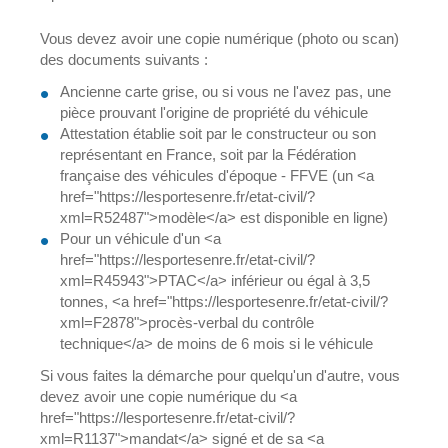
Vous devez avoir une copie numérique (photo ou scan)
des documents suivants :
Ancienne carte grise, ou si vous ne l'avez pas, une
pièce prouvant l'origine de propriété du véhicule
Attestation établie soit par le constructeur ou son
représentant en France, soit par la Fédération
française des véhicules d'époque - FFVE (un <a
href="https://lesportesenre.fr/etat-civil/?
xml=R52487">modèle</a> est disponible en ligne)
Pour un véhicule d'un <a
href="https://lesportesenre.fr/etat-civil/?
xml=R45943">PTAC</a> inférieur ou égal à 3,5
tonnes, <a href="https://lesportesenre.fr/etat-civil/?
xml=F2878">procès-verbal du contrôle
technique</a> de moins de 6 mois si le véhicule
Si vous faites la démarche pour quelqu'un d'autre, vous
devez avoir une copie numérique du <a
href="https://lesportesenre.fr/etat-civil/?
xml=R1137">mandat</a> signé et de sa <a