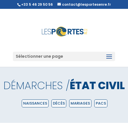
+33 5 46 29 50 56
contact@lesportesenre.fr
Sélectionner une page
DÉMARCHES /
ÉTAT CIVIL
NAISSANCES
DÉCÈS
MARIAGES
PACS