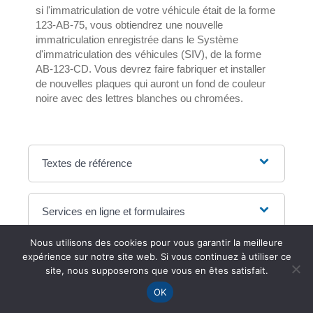
si l'immatriculation de votre véhicule était de la forme
123-AB-75, vous obtiendrez une nouvelle
immatriculation enregistrée dans le Système
d'immatriculation des véhicules (SIV), de la forme
AB-123-CD. Vous devrez faire fabriquer et installer
de nouvelles plaques qui auront un fond de couleur
noire avec des lettres blanches ou chromées.
Textes de référence
Services en ligne et formulaires
Nous utilisons des cookies pour vous garantir la meilleure
expérience sur notre site web. Si vous continuez à utiliser ce
Questions ? Réponses !
site, nous supposerons que vous en êtes satisfait.
Contrôle technique d'un véhicule de
OK
collection : quelles sont les règles ?