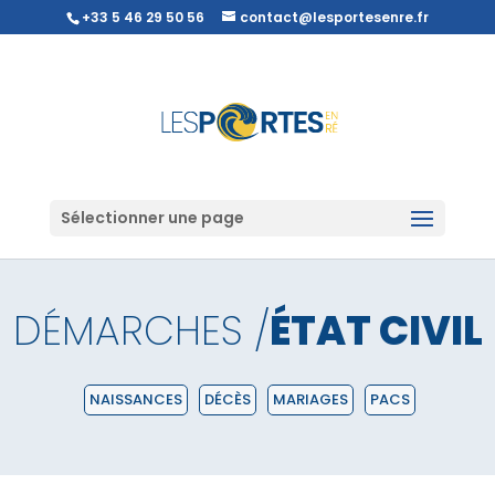
+33 5 46 29 50 56
contact@lesportesenre.fr
Sélectionner une page
DÉMARCHES /
ÉTAT CIVIL
NAISSANCES
DÉCÈS
MARIAGES
PACS