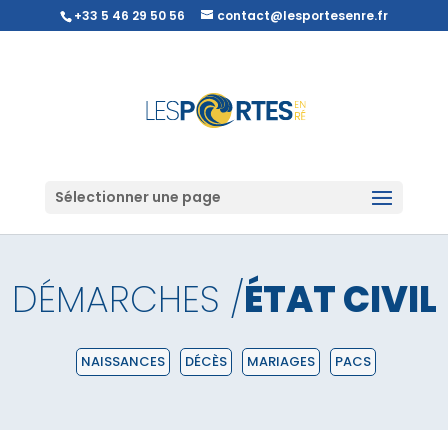
+33 5 46 29 50 56
contact@lesportesenre.fr
Sélectionner une page
DÉMARCHES /
ÉTAT CIVIL
NAISSANCES
DÉCÈS
MARIAGES
PACS