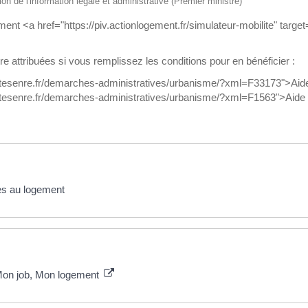
ion de l'information légale et administrative (Premier ministre)
ent <a href="https://piv.actionlogement.fr/simulateur-mobilite" target
re attribuées si vous remplissez les conditions pour en bénéficier :
ortesenre.fr/demarches-administratives/urbanisme/?xml=F33173">Aide
ortesenre.fr/demarches-administratives/urbanisme/?xml=F1563">Aide
es au logement
f Mon job, Mon logement