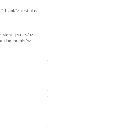
="_blank">n'est plus
 Mobili-jeune</a>
 au logement</a>