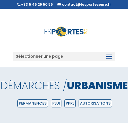
+33 5 46 29 50 56
contact@lesportesenre.fr
Sélectionner une page
DÉMARCHES /
URBANISME
PERMANENCES
PLUI
PPRL
AUTORISATIONS