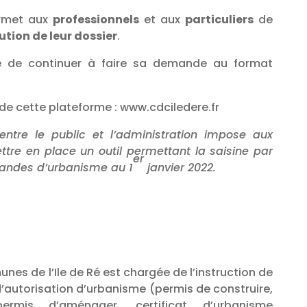
ermet aux
professionnels
et aux
particuliers
de
lution de leur dossier
.
ble de continuer à faire sa demande au format
on de cette plateforme : www.cdciledere.fr
entre le public et l’administration impose aux
ettre en place un outil permettant la saisine par
er
mandes d’urbanisme au 1
janvier 2022.
 de l’Ile de Ré est chargée de l’instruction de
’autorisation d’urbanisme (permis de construire,
rmis d’aménager, certificat d’urbanisme