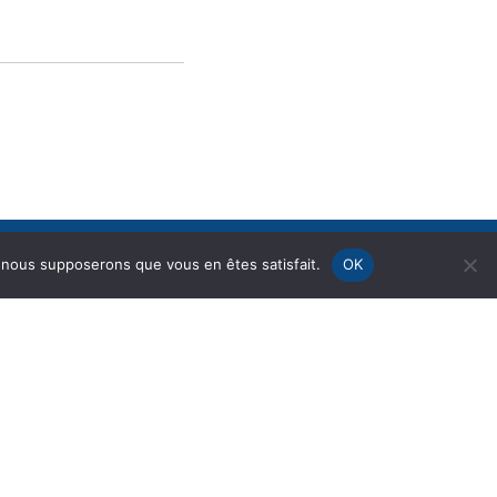
e, nous supposerons que vous en êtes satisfait.
OK
ENFANCE &
VIE ÉCONOMIQUE
JEUNESSE