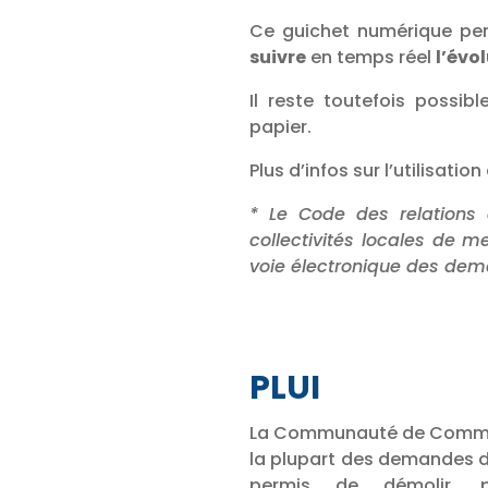
Ce guichet numérique p
suivre
en temps réel
l’évo
Il reste toutefois possi
papier.
Plus d’infos sur l’utilisati
* Le Code des relations 
collectivités locales de m
voie électronique des de
PLUI
La Communauté de Communes
la plupart des demandes d
permis de démolir, pe