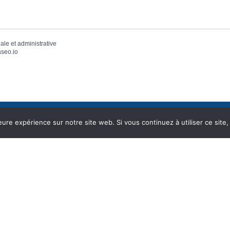
gale et administrative
seo.io
eure expérience sur notre site web. Si vous continuez à utiliser ce sit
DÉMARCHES
VIE MUNICIPALE
ADMINISTRATIVES