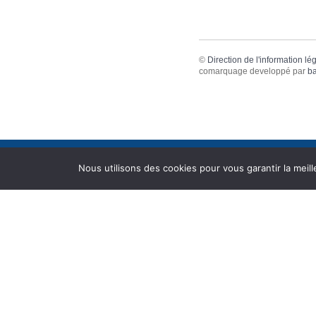
©
Direction de l'information lé
comarquage developpé par
ba
Nous utilisons des cookies pour vous garantir la meill
VIVRE AUX
DÉCOUVRIR
PORTES