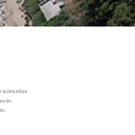
r la procédure.
lancée.
ée.