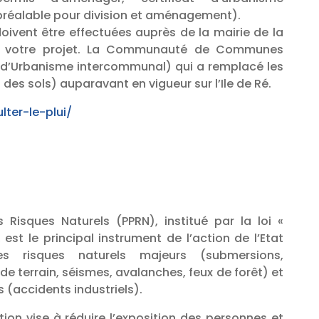
 préalable pour division et aménagement).
oivent être effectuées auprès de la mairie de la
 votre projet. La Communauté de Communes
al d’Urbanisme intercommunal) qui a remplacé les
des sols) auparavant en vigueur sur l’Ile de Ré.
lter-le-plui/
 Risques Naturels (PPRN), institué par la loi «
, est le principal instrument de l’action de l’Etat
s risques naturels majeurs (submersions,
 terrain, séismes, avalanches, feux de forêt) et
 (accidents industriels).
ion vise à réduire l’exposition des personnes et