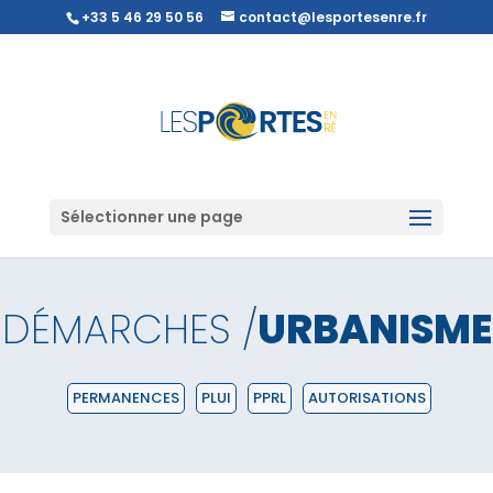
+33 5 46 29 50 56
contact@lesportesenre.fr
Sélectionner une page
DÉMARCHES /
URBANISME
PERMANENCES
PLUI
PPRL
AUTORISATIONS