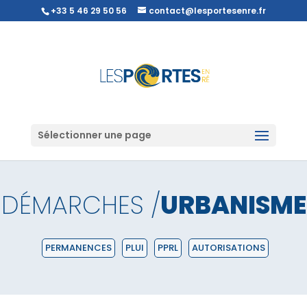
+33 5 46 29 50 56
contact@lesportesenre.fr
Sélectionner une page
DÉMARCHES /
URBANISME
PERMANENCES
PLUI
PPRL
AUTORISATIONS