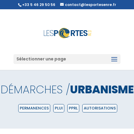
+33 5 46 29 50 56
contact@lesportesenre.fr
Sélectionner une page
DÉMARCHES /
URBANISME
PERMANENCES
PLUI
PPRL
AUTORISATIONS