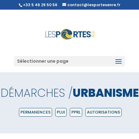
+33 5 46 29 50 56
contact@lesportesenre.fr
Sélectionner une page
DÉMARCHES /
URBANISME
PERMANENCES
PLUI
PPRL
AUTORISATIONS