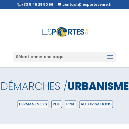
+33 5 46 29 50 56
contact@lesportesenre.fr
Sélectionner une page
DÉMARCHES /
URBANISME
PERMANENCES
PLUI
PPRL
AUTORISATIONS