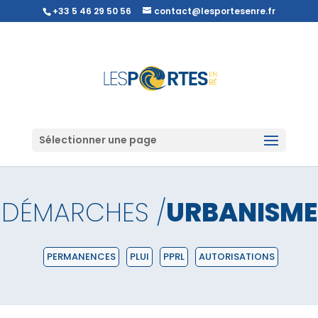
+33 5 46 29 50 56
contact@lesportesenre.fr
Sélectionner une page
DÉMARCHES /
URBANISME
PERMANENCES
PLUI
PPRL
AUTORISATIONS