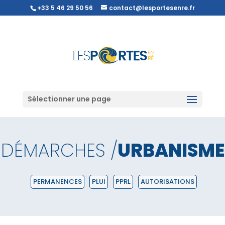
+33 5 46 29 50 56
contact@lesportesenre.fr
Sélectionner une page
DÉMARCHES /
URBANISME
PERMANENCES
PLUI
PPRL
AUTORISATIONS