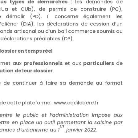
ous types de démarches
: les demandes de
(CUa et CUb), de permis de construire (PC),
 démolir (PD). Il concerne également les
’aliéner (DIA), les déclarations de cession d’un
onds artisanal ou d’un bail commerce soumis au
 déclarations préalables (DP).
dossier en temps réel
ermet aux
professionnels
et aux
particuliers
de
lution de leur dossier
.
ble de continuer à faire sa demande au format
on de cette plateforme : www.cdciledere.fr
entre le public et l’administration impose aux
ettre en place un outil permettant la saisine par
er
mandes d’urbanisme au 1
janvier 2022.