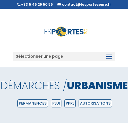
+33 5 46 29 50 56
contact@lesportesenre.fr
Sélectionner une page
DÉMARCHES /
URBANISME
PERMANENCES
PLUI
PPRL
AUTORISATIONS