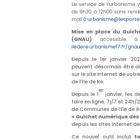
Le service de l’urbanisme 
de 9h30 à 12h00 sans rend
mail à
urbanisme@lesportes
Mise en place du Guich
(GNAU)
accessible à
iledere.urbanisme17.fr/gna
Depuis le 1er janvier 20
peuvent désormais être dé
sur le site Internet de 
de l’île de Ré.
er
Depuis le 1
janvier, les 
faire en ligne, 7j/7 et 24
de Communes de l’île de R
« Guichet numérique des
depuis les sites Internet d
Ce nouvel outil inclut
t