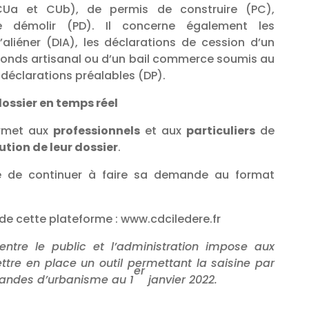
(CUa et CUb), de permis de construire (PC),
 démolir (PD). Il concerne également les
’aliéner (DIA), les déclarations de cession d’un
onds artisanal ou d’un bail commerce soumis au
 déclarations préalables (DP).
dossier en temps réel
ermet aux
professionnels
et aux
particuliers
de
lution de leur dossier
.
ble de continuer à faire sa demande au format
on de cette plateforme : www.cdciledere.fr
entre le public et l’administration impose aux
ettre en place un outil permettant la saisine par
er
mandes d’urbanisme au 1
janvier 2022.