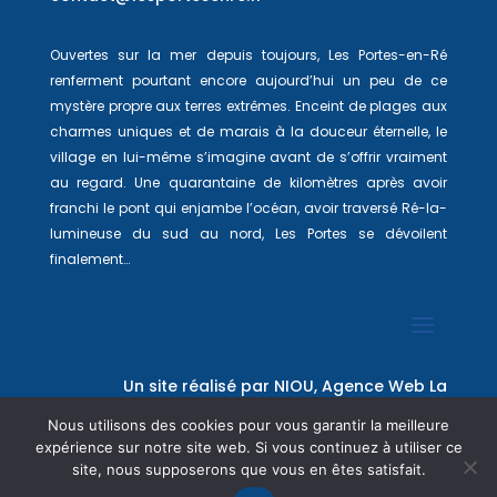
Ouvertes sur la mer depuis toujours, Les Portes-en-Ré
renferment pourtant encore aujourd’hui un peu de ce
mystère propre aux terres extrêmes. Enceint de plages aux
charmes uniques et de marais à la douceur éternelle, le
village en lui-même s’imagine avant de s’offrir vraiment
au regard. Une quarantaine de kilomètres après avoir
franchi le pont qui enjambe l’océan, avoir traversé Ré-la-
lumineuse du sud au nord, Les Portes se dévoilent
finalement…
Un site réalisé par
NIOU, Agence Web La
Rochelle
Nous utilisons des cookies pour vous garantir la meilleure
expérience sur notre site web. Si vous continuez à utiliser ce
site, nous supposerons que vous en êtes satisfait.