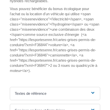
hybrides rechargeables.
Vous pouvez bénéficier du bonus écologique pour
l'achat ou la location d'un véhicule qui utilise <span
class="miseenevidence">l’électricité</span>, <span
class="miseenevidence">l'hydrogène</span> ou <span
class="miseenevidence">une combinaison des deux
</span>comme source exclusive d'énergie (<a
href="https://lesportesenre.fr/cartes-grises-permis-de-
conduire/?xml=F36844">voiture</a>, <a
href="https://lesportesenre.fr/cartes-grises-permis-de-
conduire/?xml=F36846">camionnette</a>, <a
href="https://lesportesenre.fr/cartes-grises-permis-de-
conduire/?xml=F36847">2 ou 3 roues ou quadricycle à
moteur</a>).
Textes de référence