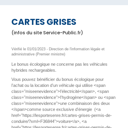
CARTES GRISES
(infos du site Service-Public.fr)
Vérifié le 01/01/2023 - Direction de l'information légale et
administrative (Premier ministre)
Le bonus écologique ne concerne pas les véhicules
hybrides rechargeables.
Vous pouvez bénéficier du bonus écologique pour
l'achat ou la location d'un véhicule qui utilise <span
class="miseenevidence">l’électricité</span>, <span
class="miseenevidence">l'hydrogène</span> ou <span
class="miseenevidence">une combinaison des deux
</span>comme source exclusive d'énergie (<a
href="https://lesportesenre.fr/cartes-grises-permis-de-
conduire/?xml=F36844">voiture</a>, <a
href="https://lesportesenre.fr/cartes-grises-permis-de-