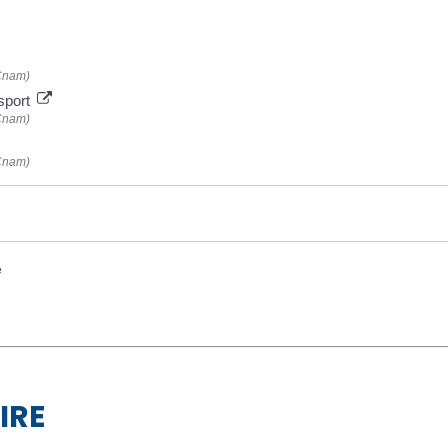
(Cnam)
sport
(Cnam)
(Cnam)
e
IRE