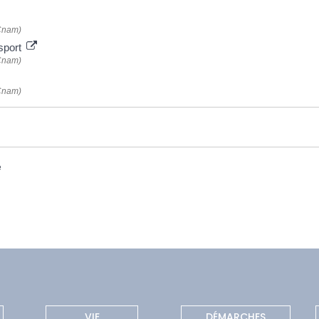
(Cnam)
sport
(Cnam)
(Cnam)
e
VIE
DÉMARCHES