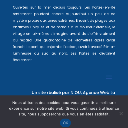
Ouvertes sur la mer depuis toujours, Les Portes-en-Ré
renferment pourtant encore aujourd’hui un peu de ce
mystère propre aux terres extrêmes. Enceint de plages aux
charmes uniques et de marais à la douceur éternelle, le
village en lui-même s’imagine avant de s’offrir vraiment
au regard. Une quarantaine de kilomètres après avoir
franchi le pont qui enjambe l’océan, avoir traversé Ré-la-
lumineuse du sud au nord, Les Portes se dévoilent
finalement…
Un site réalisé par
NIOU, Agence Web La
Rochelle
Nous utilisons des cookies pour vous garantir la meilleure
expérience sur notre site web. Si vous continuez à utiliser ce
site, nous supposerons que vous en êtes satisfait.
OK