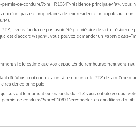
ises-permis-de-conduire/?xml=R1064">résidence principale</a>, vous 
 qui n'ont pas été propriétaires de leur résidence principale au cou
an>).
TZ, il vous faudra ne pas avoir été propriétaire de votre résidence 
que est d'accord</span>, vous pouvez demander un <span class="mi
tamment si elle estime que vos capacités de remboursement sont insuf
estant dû. Vous continuerez alors à rembourser le PTZ de la même ma
lle résidence principale.
es qui suivent le moment où les fonds du PTZ vous ont été versés, votr
ses-permis-de-conduire/?xml=F10871">respecter les conditions d'attrib