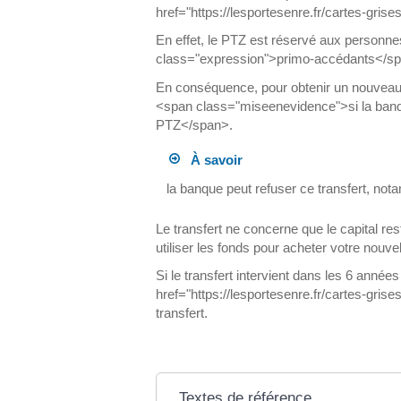
href="https://lesportesenre.fr/cartes-gr
En effet, le PTZ est réservé aux personnes
class="expression">primo-accédants</sp
En conséquence, pour obtenir un nouveau P
<span class="miseenevidence">si la ban
PTZ</span>.
À savoir
la banque peut refuser ce transfert, no
Le transfert ne concerne que le capital r
utiliser les fonds pour acheter votre nouve
Si le transfert intervient dans les 6 anné
href="https://lesportesenre.fr/cartes-gri
transfert.
Textes de référence