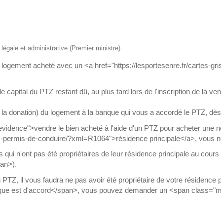
n légale et administrative (Premier ministre)
u logement acheté avec un <a href="https://lesportesenre.fr/cartes-gr
capital du PTZ restant dû, au plus tard lors de l'inscription de la ve
 la donation) du logement à la banque qui vous a accordé le PTZ, dès 
idence">vendre le bien acheté à l'aide d'un PTZ pour acheter une 
ises-permis-de-conduire/?xml=R1064">résidence principale</a>, vous 
 qui n'ont pas été propriétaires de leur résidence principale au cou
an>).
TZ, il vous faudra ne pas avoir été propriétaire de votre résidence 
que est d'accord</span>, vous pouvez demander un <span class="mi