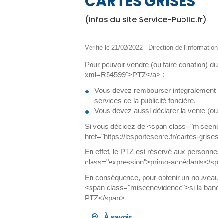
CARTES GRISES
(infos du site Service-Public.fr)
Vérifié le 21/02/2022 - Direction de l'informatio
Pour pouvoir vendre (ou faire donation) d
xml=R54599">PTZ</a> :
Vous devez rembourser intégralement le 
services de la publicité foncière.
Vous devez aussi déclarer la vente (ou
Si vous décidez de <span class="miseenev
href="https://lesportesenre.fr/cartes-gr
En effet, le PTZ est réservé aux personnes
class="expression">primo-accédants</sp
En conséquence, pour obtenir un nouveau P
<span class="miseenevidence">si la ban
PTZ</span>.
À savoir