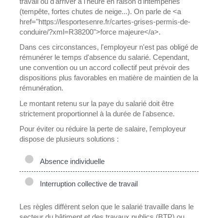
travail ou d'arriver à l'heure en raison d'intempéries
(tempête, fortes chutes de neige...). On parle de <a
href="https://lesportesenre.fr/cartes-grises-permis-de-
conduire/?xml=R38200">force majeure</a>.
Dans ces circonstances, l'employeur n'est pas obligé de
rémunérer le temps d'absence du salarié. Cependant,
une convention ou un accord collectif peut prévoir des
dispositions plus favorables en matière de maintien de la
rémunération.
Le montant retenu sur la paye du salarié doit être
strictement proportionnel à la durée de l'absence.
Pour éviter ou réduire la perte de salaire, l'employeur
dispose de plusieurs solutions :
Absence individuelle
Interruption collective de travail
Les règles diffèrent selon que le salarié travaille dans le
secteur du bâtiment et des travaux publics (BTP) ou