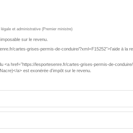
n légale et administrative (Premier ministre)
 imposable sur le revenu.
enre.fr/cartes-grises-permis-de-conduire/?xml=F15252">l'aide à la rep
 du <a href="https://lesportesenre.fr/cartes-grises-permis-de-con
e (Nacre)</a> est exonérée d'impôt sur le revenu.