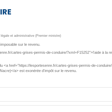
IRE
n légale et administrative (Premier ministre)
 imposable sur le revenu.
enre.fr/cartes-grises-permis-de-conduire/?xml=F15252">l'aide à la rep
 du <a href="https://lesportesenre.fr/cartes-grises-permis-de-con
e (Nacre)</a> est exonérée d'impôt sur le revenu.