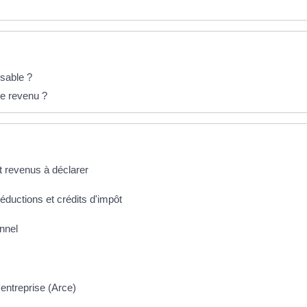
osable ?
le revenu ?
et revenus à déclarer
réductions et crédits d'impôt
onnel
d'entreprise (Arce)