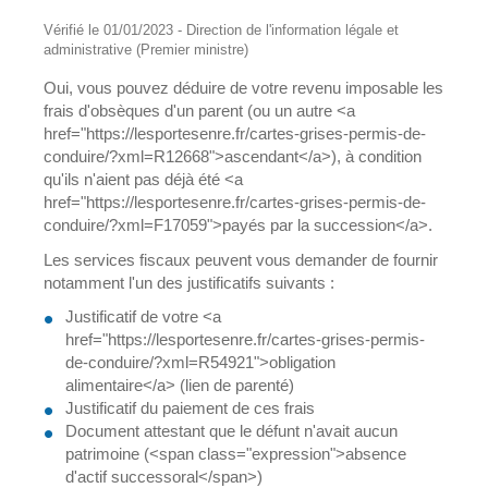
Vérifié le 01/01/2023 - Direction de l'information légale et
administrative (Premier ministre)
Oui, vous pouvez déduire de votre revenu imposable les
frais d'obsèques d'un parent (ou un autre <a
href="https://lesportesenre.fr/cartes-grises-permis-de-
conduire/?xml=R12668">ascendant</a>), à condition
qu'ils n'aient pas déjà été <a
href="https://lesportesenre.fr/cartes-grises-permis-de-
conduire/?xml=F17059">payés par la succession</a>.
Les services fiscaux peuvent vous demander de fournir
notamment l'un des justificatifs suivants :
Justificatif de votre <a
href="https://lesportesenre.fr/cartes-grises-permis-
de-conduire/?xml=R54921">obligation
alimentaire</a> (lien de parenté)
Justificatif du paiement de ces frais
Document attestant que le défunt n'avait aucun
patrimoine (<span class="expression">absence
d'actif successoral</span>)