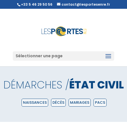
+33 5 46 29 50 56
contact@lesportesenre.fr
Sélectionner une page
DÉMARCHES /
ÉTAT CIVIL
NAISSANCES
DÉCÈS
MARIAGES
PACS