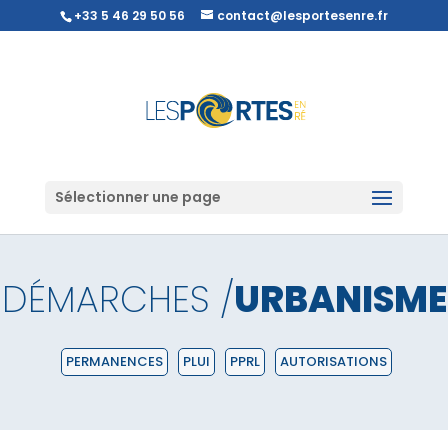
+33 5 46 29 50 56
contact@lesportesenre.fr
Sélectionner une page
DÉMARCHES /
URBANISME
PERMANENCES
PLUI
PPRL
AUTORISATIONS