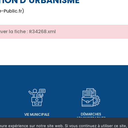
TION D’URBANISME
e-Public.fr)
ver la fiche : R34268.xml
DÉMARCHES
VIE MUNICIPALE
ADMINISTRATIVES
eure expérience sur notre site web. Si vous continuez à utiliser ce sit