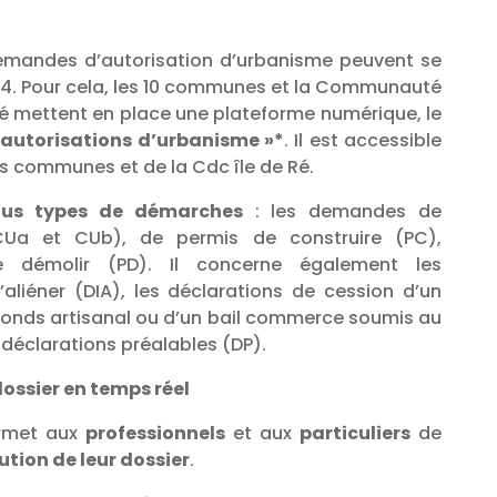
demandes d’autorisation d’urbanisme peuvent se
h/24. Pour cela, les 10 communes et la Communauté
é mettent en place une plateforme numérique, le
 autorisations d’urbanisme »*
. Il est accessible
es communes et de la Cdc île de Ré.
ous types de démarches
: les demandes de
(CUa et CUb), de permis de construire (PC),
 démolir (PD). Il concerne également les
’aliéner (DIA), les déclarations de cession d’un
onds artisanal ou d’un bail commerce soumis au
 déclarations préalables (DP).
dossier en temps réel
ermet aux
professionnels
et aux
particuliers
de
lution de leur dossier
.