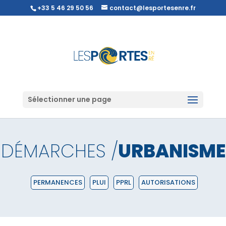
+33 5 46 29 50 56
contact@lesportesenre.fr
Sélectionner une page
DÉMARCHES /
URBANISME
PERMANENCES
PLUI
PPRL
AUTORISATIONS